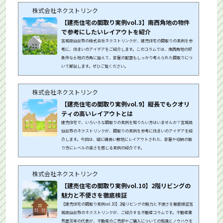
株式会社ネクストリンク
【建売住宅の間取り実例vol.3】南西角地の物件
で参考にしたいレイアウトを紹介
宮城県仙台市の株式会社ネクストリンクが、建売住宅の間取りの実例を参
考に、住まいのアイデアをご紹介します。このコラムでは、南西角地の好
条件な土地の方角に加えて、部屋の配置もしっかり考えられた間取りにつ
いて解説します。ぜひご覧ください。
株式会社ネクストリンク
【建売住宅の間取り実例vol.9】縦長でもクオリ
ティの高いレイアウトとは
建売住宅で、いろいろな間取りの実例を知りたい方はいませんか？宮城県
仙台市のネクストリンクが、間取りの実例を参考に住まいのアイデアを紹
介します。今回は、縦に細長い敷地にレイアウトされた、部屋や収納の取
り方にレベルの高さを感じる実例の紹介です。
株式会社ネクストリンク
【建売住宅の間取り実例vol.10】2階リビングの
魅力と不便さを徹底検証
【建売住宅の間取り実例vol.10】2階リビングの魅力と不便さを徹底検証宮
城県仙台市のネクストリンクが、ご紹介する不動産コラムです。不動産業
界歴30年の代表が、不動産のご売却やご購入についての知識とノウハウを