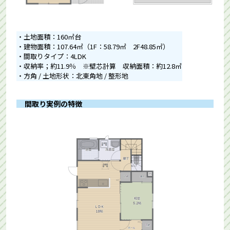
・土地面積：160㎡台
・建物面積：107.64㎡（1F：58.79㎡ 2F48.85㎡）
・間取りタイプ：4LDK
・収納率；約11.9％ ※壁芯計算 収納面積：約12.8㎡
・方角 / 土地形状：北東角地 / 整形地
間取り実例の特徴